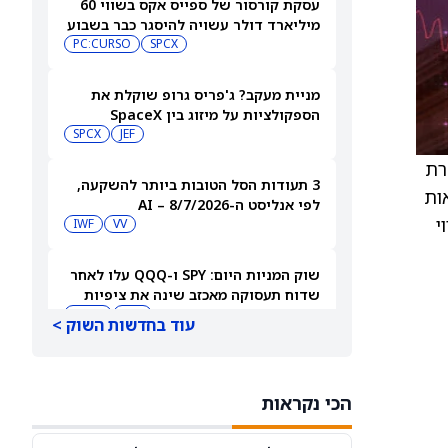
עסקת קורסור של ספייס אקס בשווי 60
מיליארד דולר עשויה להיסגר כבר בשבוע
הבא… אבל המותג Cursor עלול להיעלם
SPCX
PC:CURSO
מניית מעקב? ג'פריס גרופ שוקלת את
הספקולציות על מיזוג בין SpaceX
לטסלה
JEF
SPCX
רת
3 תעודות הסל הטובות ביותר להשקעה,
ות
לפי אנליסט ה-AI – 8/7/2026
י
IWF
VV
שוק המניות היום: SPY ו-QQQ עלו לאחר
שדוח תעסוקה מאכזב שינה את ציפיות
הריבית
DIA
QQQ
עוד בחדשות השוק >
מניות מחשוב קוונטי מזנקות כשוושינגטון
בוחנת הגדלת המימון ב-68%
הכי נקראות
QBTS
IONQ