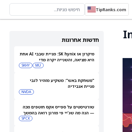
TipRanks.com
Inte
חדשות אחרונות
מיקרון או SK hynix: מניית שבבי AI אחת
היא מציאה, והשנייה יקרה מדי
SKHY
MU
"משחקת באש": משקיע מזהיר לגבי
מניית אנבידיה
NVDA
שורטיסטים על ספייס אקס חוטפים מכה
— הנה מה שג'יי פי מורגן רואה בהמשך
SPCX