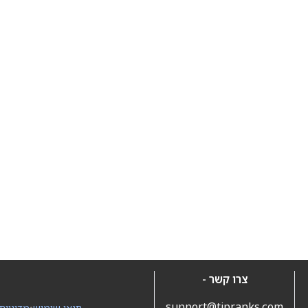
צרו קשר -
support@tipranks.com
תנאי שימוש
•
מדיניות