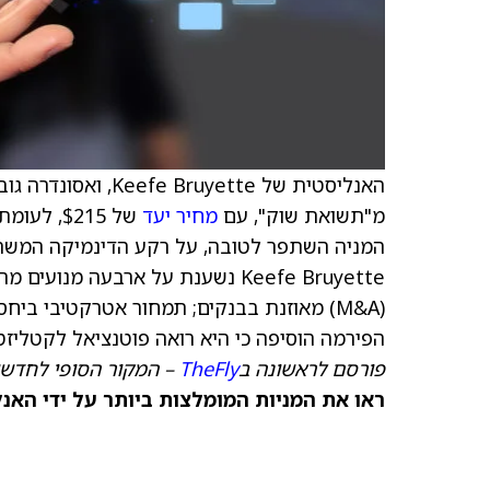
האנליסטית של Keefe Bruyette, ואסונדרה גוביל, העלתה את הדירוג של Jack Henry (
מ"תשואת שוק", עם
מחיר יעד
המניה השתפר לטובה, על רקע הדינמיקה המשת
Keefe Bruyette נשענת על ארבעה מ
הפירמה הוסיפה כי היא רואה פוטנציאל לקטליזטו
פורסם לראשונה ב
TheFly
– המקור הסופי לחדשו
ראו את המניות המומלצות ביותר על ידי האנל