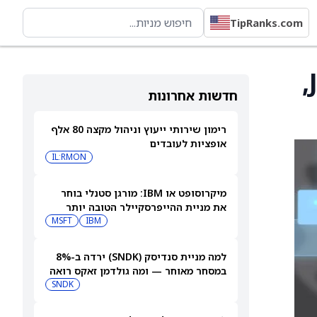
TipRanks.com
Keefe Bruyette מעלה את הדירוג של Jack Henry,
חדשות אחרונות
רימון שירותי ייעוץ וניהול מקצה 80 אלף
אופציות לעובדים
IL:RMON
מיקרוסופט או IBM: מורגן סטנלי בוחר
את מניית ההייפרסקיילר הטובה יותר
לקנייה עכשיו
IBM
MSFT
למה מניית סנדיסק (SNDK) ירדה ב-8%
במסחר מאוחר — ומה גולדמן זאקס רואה
בהמשך
SNDK