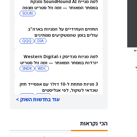
למה מניית SoundHound AI מזנקת
במסחר המאוחר — ומה וול סטריט מצפה
שיקרה בהמשך
SOUN
החוזים העתידיים על המניות בארה"ב
עולים בזמן שהמשקיעים ממתינים
לדוחות נוספים
DIA
QQQ
"
למה מניות סנדיסק ו-Western Digital
יורדות במסחר המאוחר — ומה וול סטריט
צופה בהמשך
WDC
SNDK
3 מניות מתחת ל-10 דולר עם אפסייד חזק
שכדאי לשקול, לפי אנליסטים
TDUP
SOUN
עוד בחדשות השוק >
הירידה במניית ספייס אקס (SPCX) אחרי
דוחות הרבעון השני מפנה את הזרקור
הכי נקראות
ASTS
לקרנות סל חלל עם חשיפה גבוהה
GSAT