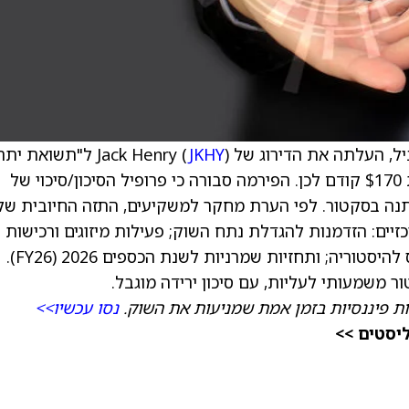
JKHY
) ל"תשואת יתר
של $215, לעומת $170 קודם לכן. הפירמה סבורה כי פרופיל הסיכון/סיכוי של
נה בסקטור. לפי הערת מחקר למשקיעים, התזה החיובית של
נועים מרכזיים: הזדמנות להגדלת נתח השוק; פעילות מיזוגים ורכישות
(M&A) מאוזנת בבנקים; תמחור אטרקטיבי ביחס להיסטוריה; ותחזיות שמרניות לשנת הכספים 2026 (FY26).
ר משמעותי לעליות, עם סיכון ירידה מוגבל.
ת פיננסיות בזמן אמת שמניעות את השוק.
נסו עכשיו>>
יסטים >>