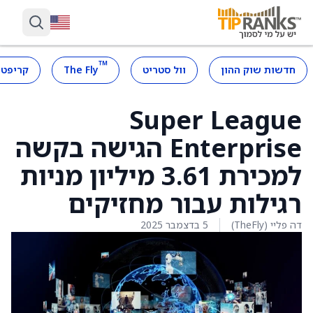
™
חדשות שוק ההון
וול סטריט
The Fly
קריפטו
Super League
Enterprise הגישה בקשה
למכירת 3.61 מיליון מניות
רגילות עבור מחזיקים
דה פליי (TheFly)
5 בדצמבר 2025