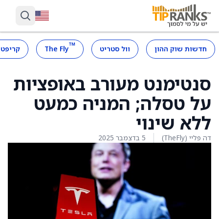
™
חדשות שוק ההון
וול סטריט
The Fly
קריפטו
סנטימנט מעורב באופציות
על טסלה; המניה כמעט
ללא שינוי
דה פליי (TheFly)
5 בדצמבר 2025