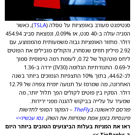
סנטימנט מעורב באופציות על טסלה (
TSLA
), כאשר
המניה עולה ב-40 סנט, או 0.09%, ונמצאת סביב 454.94
דולר. מחזור האופציות גבוה משמעותית מהממוצע, עם
2.92 מיליון חוזים שנסחרו, והקולים מובילים את הפוטים
ליחס פוט/קול של 0.72, לעומת רמה טיפוסית סמוך
ל-0.69. התנודתיות הגלומה (IV30) ירדה ב-1.36
לכ-44.62, בתוך 10% התצפיות הנמוכים ביותר בשנה
האחרונה, מה שמרמז על תנועה יומית צפויה של 12.79
דולר. הסקיו בין פוטים לקולים הפך תלול יותר, מה
שמעיד על עלייה בביקוש להגנה מפני ירידות.
פורסם לראשונה ב
TheFly
– המקור הסופי לחדשות
פיננסיות בזמן אמת שמזיזות את השוק.
נסו עכשיו>>
ראו את המניות בעלות הביצועים הטובים ביותר היום
ב-TipRanks >>