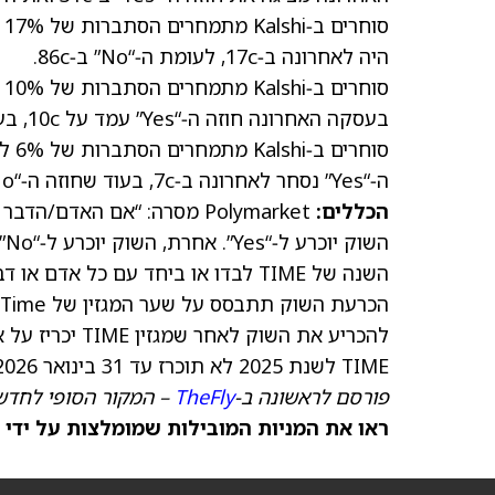
היה לאחרונה ב‑17c, לעומת ה‑“No” ב‑86c.
בעסקה האחרונה חוזה ה‑“Yes” עמד על 10c, בעוד שחוזה ה‑“No” התייצב על 91c.
ה‑“Yes” נסחר לאחרונה ב‑7c, בעוד שחוזה ה‑“No” עמד על 95c.
הכללים:
השנה של TIME לבדו או ביחד עם כל א
TIME לשנת 2025 לא תוכרז עד 31 בינואר 2026 בשעה 11:59 PM ET, השוק יוכרע ל‑“No”.”
פורסם לראשונה ב‑
TheFly
– המקור הסופי לחדשו
ראו את המניות המובילות שמומלצות על ידי 