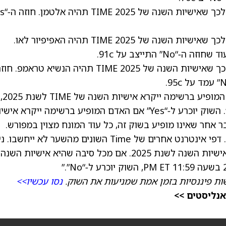
סוחרים ב‑Kalshi מתמחרים הסתברות של 10% לכך שאישיות השנה של TIME 2025 תהיה האפיפיור לאו.
סוחרים ב‑Kalshi מתמחרים הסתברות של 6% לכך שאישיות השנה של TIME 2025 תהיה הנשיא טראמפ. 
Polymarket מסרה: “אם האדם/הדבר המופיע ברשימה ייקרא אישיות השנה של TIME לשנת 2025,
השוק יוכרע ל‑“Yes”. אחרת, השוק יוכרע ל‑“No”. השוק יוכרע ל‑“Yes” אם האדם המופיע ברשימה ייקרא א
דם או דבר אחר שאינו מופיע בשוק זה, כל עוד המונח מצוין במפורש.
הכרעת השוק תתבסס על שער המגזין של Time. דפי אינטרנט אחרים של Time השונים מהשער לא ייחש
להכריע את השוק לאחר שמגזין TIME יכריז על אישיות השנה לשנת 2025. אם מכל סיבה שהיא אישיות
ת פיננסיות בזמן אמת שמניעות את השוק.
נסו עכשיו>>
אנליסטים >>