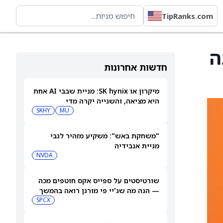
TipRanks.com
 של TIME? הנה
חדשות אחרונות
מיקרון או SK hynix: מניית שבבי AI אחת
היא מציאה, והשנייה יקרה מדי
SKHY
MU
"משחקת באש": משקיע מזהיר לגבי
מניית אנבידיה
NVDA
שורטיסטים על ספייס אקס חוטפים מכה
— הנה מה שג'יי פי מורגן רואה בהמשך
SPCX