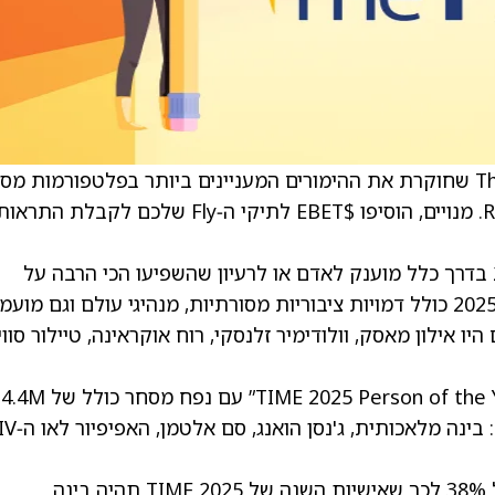
“Odds On” היא סדרה שבועית חדשה של The Fly שחוקרת את ההימורים המעניינים ביותר בפלטפורמות 
באירועים כמו Polymarket, Kalshi ו‑Robinhood. מנויים, הוסיפו $EBET לתיקי ה‑Fly שלכם ל
תואר אישיות השנה של TIME לשנת 2025 בדרך כלל מוענק לאדם או לרעיון שהשפיעו הכי הרבה על
החדשות ועל העולם באותה שנה. המרוץ לשנת 2025 כולל דמויות ציבוריות מסורתיות, מנהיגי עולם וגם מ
יו אילון מאסק, וולודימיר זלנסקי, רוח אוקראינה, טיילור סוו
כרגע יש חמש אפשרויות עם הסתברות מעל 5%: בינה מלאכותי
סוחרים ב‑Polymarket מתמחרים הסתברות של 38% לכך שאישיות השנה של TIME 2025 תהיה בינה