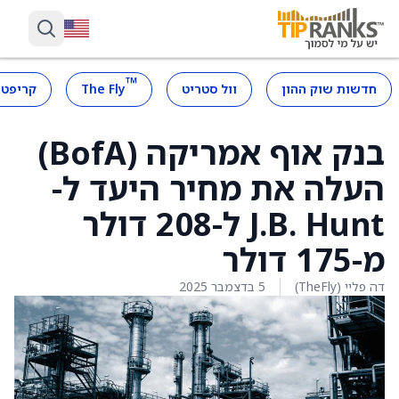
™
חדשות שוק ההון
וול סטריט
The Fly
קריפטו
בנק אוף אמריקה (BofA)
העלה את מחיר היעד ל-
J.B. Hunt ל-208 דולר
מ-175 דולר
דה פליי (TheFly)
5 בדצמבר 2025