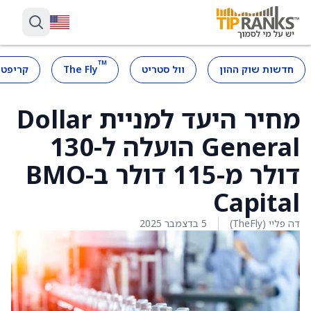
™
חדשות שוק ההון
וול סטריט
The Fly
קריפטו
מחיר היעד למניית Dollar
General הועלה ל-130
דולר מ-115 דולר ב-BMO
Capital
דה פליי (TheFly)
5 בדצמבר 2025