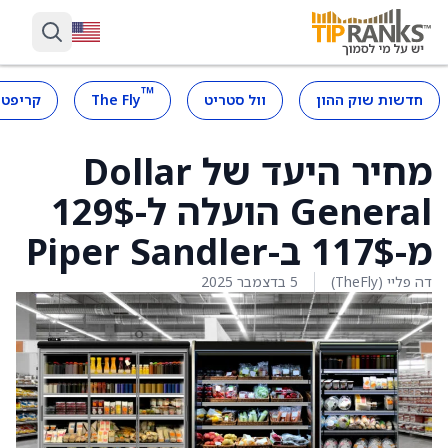
™
חדשות שוק ההון
וול סטריט
The Fly
קריפטו
מחיר היעד של Dollar
General הועלה ל-129$
מ-117$ ב-Piper Sandler
דה פליי (TheFly)
5 בדצמבר 2025