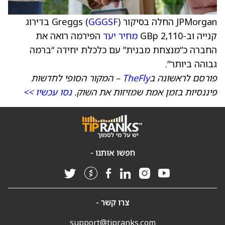
JPMorgan החלה בסיקור Greggs (
GGGSF
) בדירוג
קנייה וב-2,110 GBp
מחיר יעד
הפירמה רואה את
החברה כ“מנצחת מבנית” עם כלכלת יחידה “ברמה
גבוהה ביותר”.
פורסם לראשונה ב
TheFly
– המקור הסופי לחדשות
פיננסיות בזמן אמת שמזיזות את השוק.
נסו עכשיו >>
חפשו אותנו -
צרו קשר -
support@tipranks.com