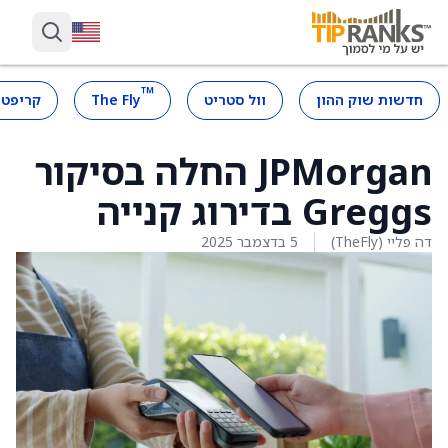
™
חדשות שוק ההון
וול סטריט
The Fly
קריפטו
JPMorgan החלה בסיקור
Greggs בדירוג קנייה
דה פליי (TheFly)
5 בדצמבר 2025