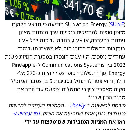
SUNE
SUNation Energy (
) הודיעה כי תבצע חלוקת
מזומן סופית למחזיקים בזכויות ערך מותנות שאינן
ניתנות להעברה, או CVR, בגובה 12 סנט לכל CVR.
בעקבות התשלום הסופי הזה, לא יישארו תשלומים
עתידיים נוספים. ה-CVRים הונפקו במסגרת המיזוג משנת
2022 בין Communications Systems ל-Pineapple
Energy. סך התשלום הסופי צפוי להיות כ-276 אלף
דולר, והוא צפוי להתחיל בסביבות 5 בדצמבר. המנכ"ל
סקוט מאסקין ציין כי התשלום “מפשט עוד יותר את
מבנה ההון שלנו.”
פורסם לראשונה ב-
TheFly
– הסמכות העליונה לחדשות
פיננסיות בזמן אמת שמניעות את השוק.
נסו עכשיו>>
ראו את המניות המובילות שמומלצות על ידי
אנליסטים >>