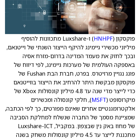
פוקסקון (
HNHPF
) ו-Luxshare מתכוונות להוסיף
מיליוני מכשירי גיימינג להיקף הייצור השנתי של וייטנאם,
ובכך לחזק את מעמד המדינה בדרום-מזרח אסיה
באספקה העולמית של מערכות גיימינג, לפי דיווח של
פונג נגויין מרויטרס. בפרט, חברת הבת Fushan של
פוקסקון מבקשת היתר להרחיב את הייצור בווייטנאם
כדי לייצר מדי שנה עד 4.8 מיליון קונסולות Xbox של
מיקרוסופט (
MSFT
), חלקי קונסולה ומכשירים
אלקטרומגנטיים אחרים שאינם מפורטים, כך לפי הכתבה,
שמציינת מסמך של החברה שנשלח למחלקת הסביבה
של מחוז באק נין שבצפון. במקביל, Luxshare-ICT
מתכננת לייצר עד 4.5 מיליון קונסולות משחק בשנה