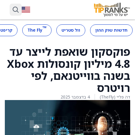
™
חדשות שוק ההון
וול סטריט
The Fly
קריפטו
פוקסקון שואפת לייצר עד
4.8 מיליון קונסולות Xbox
בשנה בווייטנאם, לפי
רויטרס
דה פליי (TheFly)
4 בדצמבר 2025