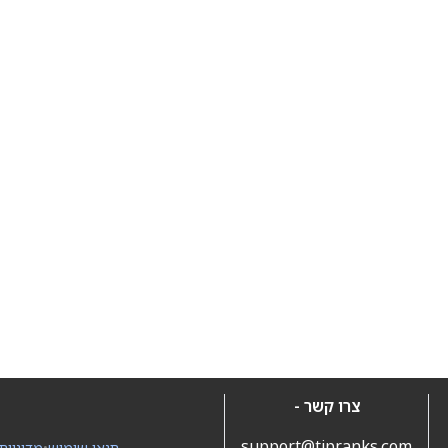
צרו קשר -
support@tipranks.com
תנאי שימוש
•
מדיניות