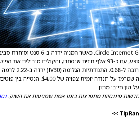
), כאשר המניה ירדה ב-6 סנט וסוחרת סבי
$86.23. מחזור האופציות בקירוב תואם את הממוצע, עם כ-93 אלף חוזים שנסחרו, והקולים מובילים את הפ
ליחס פוט/קול של 0.49, לעומת רמה טיפוסית קרובה ל-0.68. התנודתיות הגלומ
כ-73.57, ברבעון התחתון של השנה האחרונה, מה שמרמז על תנודה יומית צפויה של $4.00. הנטייה בין פוטים
חדשות פיננסיות מתפרצות בזמן אמת שמניעות את השוק.
נסו