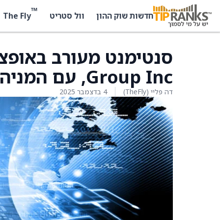
™
The Fly
חדשות שוק ההון
וול סטריט
Group Inc, עם המניה כמעט ללא שינוי
דה פליי (TheFly)
4 בדצמבר 2025