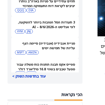
חוזים עתידיים על מניות בארה"ב נותרו
יציבים לקראת דוח התעסוקה המרכזי
QQQ
DIA
3 תעודות הסל הטובות ביותר להשקעה,
לפי אנליסט ה-AI – 8/6/2026
VYM
JNJ
ב
מניית אנבידיה (אנבידיה) סיימה רצף
וטים
עליות של חמישה ימים
ה (IV30) ירדה ב-2.22 לרמה של
MSFT
AMZN
ספייס אקס תבנה תחנות כוח משלה עבור
מפעל שבבים בשווי 16.8 מיליארד דולר
SPCX
INTC
עוד בחדשות השוק >
חדשות מיזוגים ורכישות: אדוונסד מיקרו
דיווייסז רוכשת את Taalas כדי לחזק את
הכי נקראות
מהלך ה-AI inference שלה
AMD