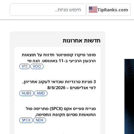
TipRanks.com
חדשות אחרונות
סופר מיקרו קומפיוטר תדווח על תוצאות
הרבעון הרביעי ב-11 באוגוסט. הנה מי
מחזיק במניית SMCI
VOO
VTI
3 מניות טרנדיות שכדאי לעקוב אחריהן,
לפי אנליסטים – 8/6/2026
HUBS
AMD
מניית ספייס אקס (SPCX) מתריסה מול
החששות מסיום תקופת החסימה,
ומטפסת לאחר שחרור 911 מיליון מניות
NDX
SPCX