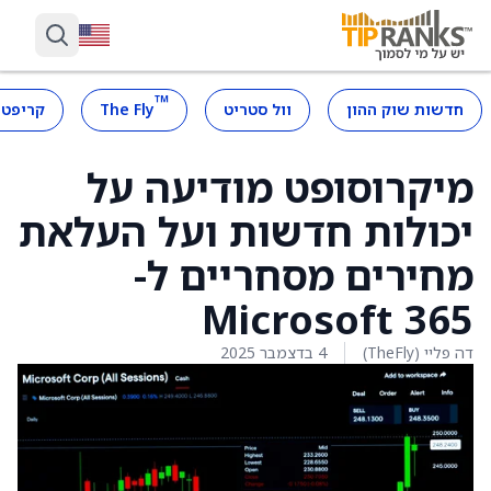
™
חדשות שוק ההון
וול סטריט
The Fly
קריפטו
מיקרוסופט מודיעה על
יכולות חדשות ועל העלאת
מחירים מסחריים ל-
Microsoft 365
דה פליי (TheFly)
4 בדצמבר 2025