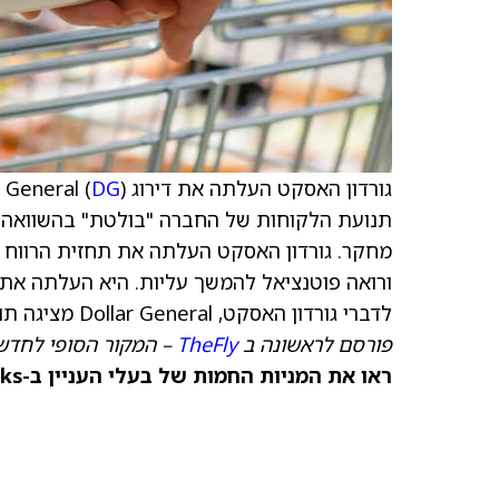
גורדון האסקט העלתה את דירוג Dollar General (
DG
תנועת הלקוחות של החברה "בולטת" בהשוואה לזו של  Tree
לדברי גורדון האסקט, Dollar General מציגה תוצאות חזקות למרות הלחצים המאקרו-כלכליים.
פורסם לראשונה ב
TheFly
– המקור הסופי לחדשו
ראו את המניות החמות של בעלי העניין ב-TipRanks >>