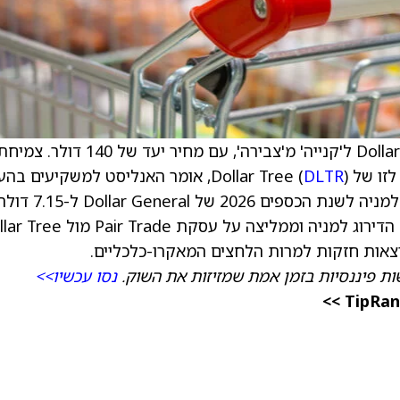
) ל'קנייה' מ'צבירה', עם מחיר יעד של 140 דולר. צמי
Dollar (
DLTR
), אומר האנליסט למשקיעים בהע
מחקר. גורדון האסקט העלתה את תחזית הרווח למניה לשנת הכספים 2026 של Dollar General 
ת פיננסיות בזמן אמת שמזיזות את השוק.
נסו עכשיו>>