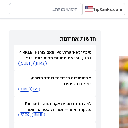
TipRanks.com
חדשות אחרונות
סיכויי Polymarket: האם RKLB, HIMS ו-
QUBT יכו את תחזיות הדוח ביום שני?
QUBT
HIMS
5 הסיפורים הגדולים ביותר השבוע
במניות הגיימינג
GME
EA
למה מניות ספייס אקס ו-Rocket Lab
מזנקות היום — ומה וול סטריט רואה
בהמשך
RKLB
SPCX