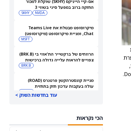
אס-קיי הייניקס (SKHY) שוקלת למכור
החזקה ברוב במפעל סיני בשווי 3
מיליארד דולר
NVDA
SKHY
מיקרוסופט מבטלת את Teams Live
Chat, ומניית מיקרוסופט (מיקרוסופט)
עולה
MSFT
חת
הרווחים של ברקשייר הת'אווי בי (BRK.B)
רת
צפויים להראות עלייה גדולה ברכישות
ל-7.15 דולר,
החוזרות של המניה
BRK.B
ורואה פוטנציאל להמשך עליות. היא העלתה את הדירוג למניה וממליצה על עסקת Pair Trade מול Dollar Tree.
מניית קונסטרהקשן פרטנרס (ROAD)
עולה בעקבות עדכון חזק בתחזית
ROAD
עוד בחדשות השוק >
VXUS מול VTI: איזו קרן סל של ונגארד
עדיפה למשקיעים לטווח ארוך?
הכי נקראות
VTI
RY