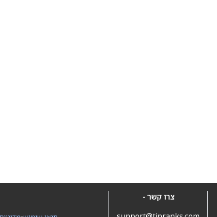
צרו קשר -
support@tipranks.com
תנאי שימוש
•
מדיניות