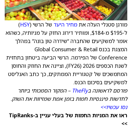
מורגן סטנלי העלה את
מחיר היעד
של הרשי (
HSY
)
ל-$195 מ-$184, ומותיר דירוג החזק על מניותיה, כשהוא
אומר למשקיעים שהחברה “שידרה טון בונה” במהלך
המצגת בכנס Global Consumer & Retail
Conference של הפירמה. הרשי הביעה ביטחון בתחזית
לשנת הכספים 2026 (FY26), וציינה את החוזק והחוסן
המתמשכים של קטגוריית הממתקים, כך כתב האנליסט
למשקיעים בסיכום הכנס.
פורסם לראשונה ב
TheFly
– המקור הסמכותי ביותר
לחדשות פיננסיות חמות בזמן אמת שמזיזות את השוק.
נסו עכשיו>>
ראו את המניות החמות של בעלי עניין ב-TipRanks
>>