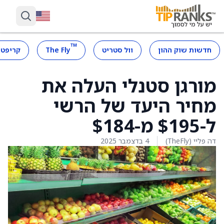
™
חדשות שוק ההון
וול סטריט
The Fly
קריפטו
מורגן סטנלי העלה את
מחיר היעד של הרשי
ל-$195 מ-$184
דה פליי (TheFly)
4 בדצמבר 2025