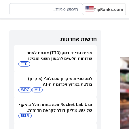
TipRanks.com
חדשות אחרונות
מניית טרייד דסק (TTD) צונחת לאחר
שדוחות חלשים לרבעון השני הובילו
למספר הורדות דירוג
TTD
למה מניית מיקרון טכנולוג'י (מיקרון)
בולטת במרוץ זיכרונות ה-AI
WDC
MU
Rocket Lab Usa זוכה בחוזה חלל בהיקף
של 397 מיליון דולר לקראת הדוחות.
האם מכירות גדולות יספיקו כדי להגיע
RKLB
לרווחיות?