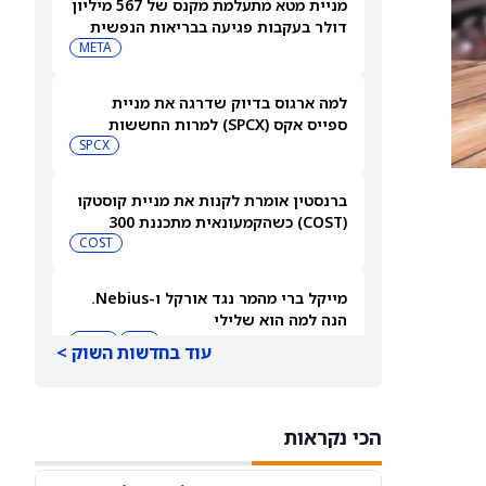
מניית מטא מתעלמת מקנס של 567 מיליון
דולר בעקבות פגיעה בבריאות הנפשית
של בני נוער
META
למה ארגוס בדיוק שדרגה את מניית
ספייס אקס (SPCX) למרות החששות
מהוצאות על AI
SPCX
ברנסטין אומרת לקנות את מניית קוסטקו
(COST) כשהקמעונאית מתכננת 300
מחסנים חדשים
COST
מייקל ברי מהמר נגד אורקל ו-Nebius.
הנה למה הוא שלילי
NBIS
MU
עוד בחדשות השוק >
מניית סוויטגרין (SG) צונחת כשמשקיעים
נוטשים את הירוקים שלהם בעקבות
הכי נקראות
התפרצות מחלה שמקורה במזון
SG