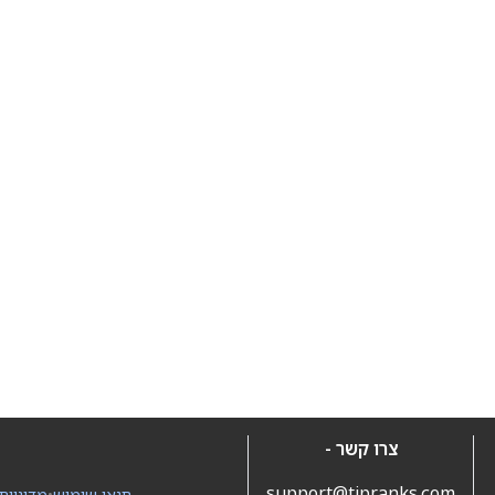
צרו קשר -
support@tipranks.com
תנאי שימוש
•
מדיניות