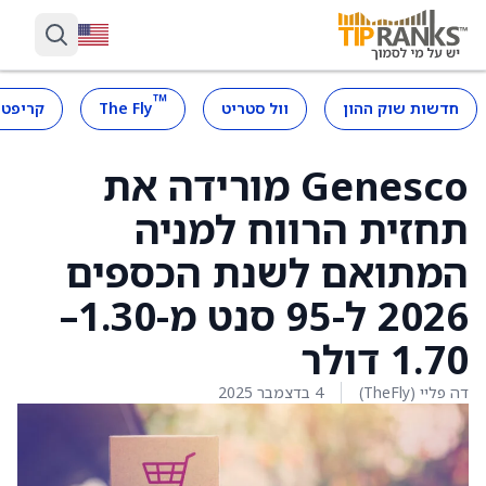
™
חדשות שוק ההון
וול סטריט
The Fly
קריפטו
Genesco מורידה את
תחזית הרווח למניה
המתואם לשנת הכספים
2026 ל-95 סנט מ-1.30–
1.70 דולר
דה פליי (TheFly)
4 בדצמבר 2025