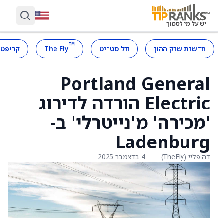
™
חדשות שוק ההון
וול סטריט
The Fly
קריפטו
Portland General
Electric הורדה לדירוג
'מכירה' מ'נייטרלי' ב-
Ladenburg
דה פליי (TheFly)
4 בדצמבר 2025