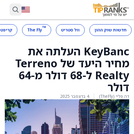
™
חדשות שוק ההון
וול סטריט
The Fly
קריפטו
KeyBanc העלתה את
מחיר היעד של Terreno
Realty ל-68 דולר מ-64
דולר
דה פליי (TheFly)
4 בדצמבר 2025