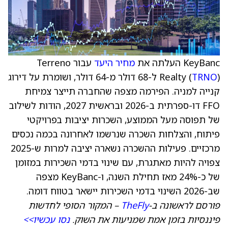
KeyBanc העלתה את
מחיר היעד
עבור Terreno
TRNO
Realty (
) ל-68 דולר מ-64 דולר, ושומרת על דירוג
קנייה למניה. הפירמה מצפה שהחברה תייצר צמיחת
FFO דו-ספרתית ב-2026 ובראשית 2027, הודות לשילוב
של תפוסה מעל הממוצע, השכרות יציבות בפרויקטי
פיתוח, והצלחות השכרה שנרשמו לאחרונה בכמה נכסים
מרכזיים. פעילות ההשכרה נשארה יציבה למרות ש-2025
צפויה להיות מאתגרת, עם שינוי בדמי השכירות במזומן
של כ-24% מאז תחילת השנה, ו-KeyBanc מצפה
שב-2026 השינוי בדמי השכירות יישאר בטווח דומה.
פורסם לראשונה ב-
TheFly
– המקור הסופי לחדשות
פיננסיות בזמן אמת שמניעות את השוק.
נסו עכשיו>>