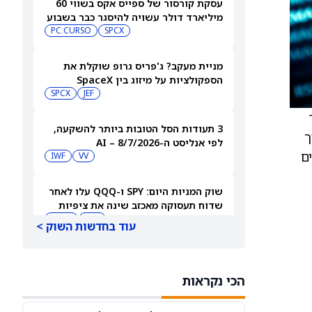
עסקת קורסור של ספייס אקס בשווי 60
מיליארד דולר עשויה להיסגר כבר בשבוע
הבא… אבל המותג Cursor עלול להיעלם
SPCX
PC:CURSO
מניית מעקב? ג'פריס גרופ שוקלת את
הספקולציות על מיזוג בין SpaceX
לטסלה
JEF
SPCX
3 תעודות הסל הטובות ביותר להשקעה,
ך
לפי אנליסט ה-AI – 8/7/2026
ם
IWF
VV
שוק המניות היום: SPY ו-QQQ עלו לאחר
שדוח תעסוקה מאכזב שינה את ציפיות
הריבית
DIA
QQQ
עוד בחדשות השוק >
מניות מחשוב קוונטי מזנקות כשוושינגטון
בוחנת הגדלת המימון ב-68%
הכי נקראות
QBTS
IONQ