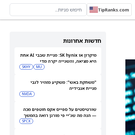
TipRanks.com
חדשות אחרונות
מיקרון או SK hynix: מניית שבבי AI אחת
היא מציאה, והשנייה יקרה מדי
SKHY
MU
"משחקת באש": משקיע מזהיר לגבי
מניית אנבידיה
NVDA
שורטיסטים על ספייס אקס חוטפים מכה
— הנה מה שג'יי פי מורגן רואה בהמשך
SPCX