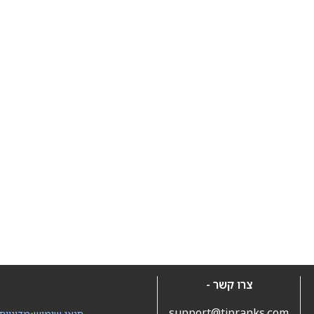
צרו קשר -
support@tipranks.com
תנאי שימוש
•
מדיניות