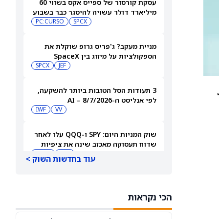
עסקת קורסור של ספייס אקס בשווי 60
מיליארד דולר עשויה להיסגר כבר בשבוע
הבא… אבל המותג Cursor עלול להיעלם
SPCX
PC:CURSO
מניית מעקב? ג'פריס גרופ שוקלת את
הספקולציות על מיזוג בין SpaceX
לטסלה
JEF
SPCX
3 תעודות הסל הטובות ביותר להשקעה,
על
לפי אנליסט ה-AI – 8/7/2026
IWF
VV
שוק המניות היום: SPY ו-QQQ עלו לאחר
שדוח תעסוקה מאכזב שינה את ציפיות
הריבית
DIA
QQQ
עוד בחדשות השוק >
מניות מחשוב קוונטי מזנקות כשוושינגטון
בוחנת הגדלת המימון ב-68%
הכי נקראות
QBTS
IONQ