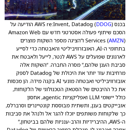
בכנס AWS re:Invent, Datadog (
DDOG
) הודיעה על
הסכם שיתוף פעולה אסטרטגי חדש עם Amazon Web
AMZN
Services (
) ו“הציגה מספר השקות מוצרים
בתחומי ה-AI, האובזרוויביליטי והאבטחה כדי לסייע
לארגונים שפועלים על AWS לנטר, לייעל ולאבטח את
סביבת הענן שלהם,” מסרה החברה. “השקות אלה
מרחיבות עוד יותר את היכולת של Datadog לספק
אובזרוויביליטי ואבטחה מונעי AI בקנה מידה. הן מכסות
את כל ההיבטים של הסטאק הטכנולוגי של הלקוחות,
כולל יישומי LLM ואפליקציות agentic, אחסון
אובייקטים בענן, ותשתית מבוססת קונטיינרים וסרברלס,
כך שלקוחות משותפים יוכלו להגר אל ולנהל את סביבות
ה-AWS, ההיברידיות והרב-ענניות שלהם בביטחון,”
אמרה יאנבינג לי, מנהלת המוצר הראשית של Datadog.