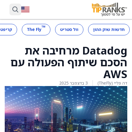
™
חדשות שוק ההון
וול סטריט
The Fly
קריפטו
Datadog מרחיבה את
הסכם שיתוף הפעולה עם
AWS
דה פליי (TheFly)
3 בדצמבר 2025