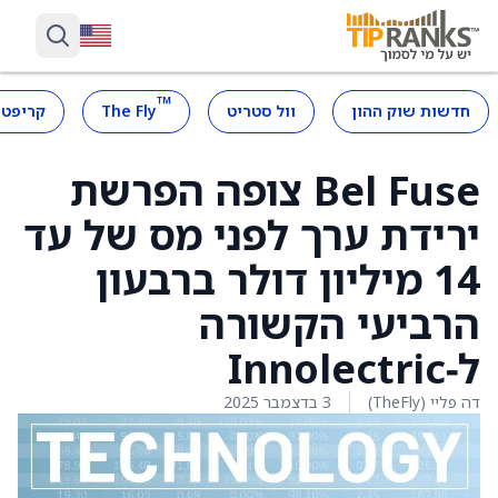
™
חדשות שוק ההון
וול סטריט
The Fly
קריפטו
Bel Fuse צופה הפרשת
ירידת ערך לפני מס של עד
14 מיליון דולר ברבעון
הרביעי הקשורה
ל‑Innolectric
דה פליי (TheFly)
3 בדצמבר 2025