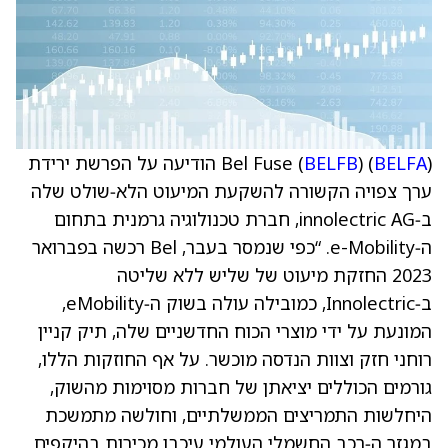
BELFA
) (
BELFB
Bel Fuse (
) הודיעה על הפרשת ירידת
ערך צפויה הקשורה להשקעת המיעוט הלא‑שולט שלה
ב‑innolectric AG, חברת טכנולוגיה גרמנית בתחום
ה‑e-Mobility. “כפי שנמסר בעבר, Bel רכשה בפברואר
2023 החזקת מיעוט של שליש ללא שליטה
ב‑Innolectric, כמובילה עולה בשוק ה‑eMobility,
המונעת על ידי מוצרי הכוח החדשניים שלה, תיק קניין
רוחני חזק וצוות הנדסה מוכשר. על אף החוזקות הללו,
גורמים הכוללים יציאתן של חברות מסוימות מהשוק,
היחלשות התמריצים הממשלתיים, וחולשה מתמשכת
במגזר ה‑רכב החשמלי העולמי עיכבו מכירות בהיקפים