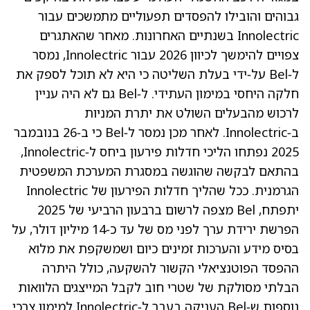
גבוהים והובילו להפסדים תפעוליים מתמשכים עבור
Innolectric בשנתיים האחרונות. מאחר שהאתגרים
צפויים להימשך לכיוון 2026 עבור Innolectric, נמסר
ל‑Bel על‑ידי בעלת השליטה כי היא לא תוכל לספק את
חלקה היחסי במימון העתידי. ל‑Bel גם לא היה עניין
לרכוש מהבעלים השולט את יתרת המניות
ב‑Innolectric. לאחר מכן נמסר ל‑Bel כי ב‑26 בנובמבר
2025 נפתחו הליכי חדלות פירעון ביחס ל‑Innolectric,
בהתאם לבקשה שהוגשה במסגרת המערכת המשפטית
הגרמנית. ככל שהליך חדלות הפירעון של Innolectric
יתפתח, Bel מצפה לרשום ברבעון הרביעי של 2025
הפרשת ירידת ערך לפני מס של עד כ‑14 מיליון דולר, על
בסיס מידע והערכות זמינים כיום ושמשקפת את מלוא
ההפסד הפוטנציאלי הקשור להשקעה, כולל היתרה
הבלתי מסולקת של שטרי חוב לקבל המייצגים הלוואות
נוספות ש‑Bel העניקה בעבר ל‑Innolectric למימון צרכי