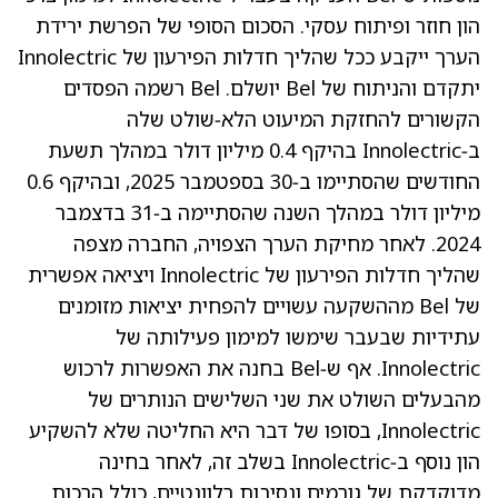
הון חוזר ופיתוח עסקי. הסכום הסופי של הפרשת ירידת
הערך ייקבע ככל שהליך חדלות הפירעון של Innolectric
יתקדם והניתוח של Bel יושלם. Bel רשמה הפסדים
הקשורים להחזקת המיעוט הלא‑שולט שלה
ב‑Innolectric בהיקף 0.4 מיליון דולר במהלך תשעת
החודשים שהסתיימו ב‑30 בספטמבר 2025, ובהיקף 0.6
מיליון דולר במהלך השנה שהסתיימה ב‑31 בדצמבר
2024. לאחר מחיקת הערך הצפויה, החברה מצפה
שהליך חדלות הפירעון של Innolectric ויציאה אפשרית
של Bel מההשקעה עשויים להפחית יציאות מזומנים
עתידיות שבעבר שימשו למימון פעילותה של
Innolectric. אף ש‑Bel בחנה את האפשרות לרכוש
מהבעלים השולט את שני השלישים הנותרים של
Innolectric, בסופו של דבר היא החליטה שלא להשקיע
הון נוסף ב‑Innolectric בשלב זה, לאחר בחינה
מדוקדקת של גורמים ונסיבות רלוונטיים, כולל הרכות