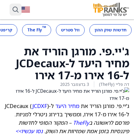
™
חדשות שוק ההון
וול סטריט
The Fly
קריפטו
ג'יי.פי. מורגן הוריד את
מחיר היעד ל-JCDecaux
ל-16 אירו מ-17 אירו
דה פליי (TheFly)
3 בדצמבר 2025
ג'יי.פי. מורגן הוריד את
מחיר היעד
ל-JCDecaux (
)
JCDXF
ל-16 אירו מ-17 אירו, וממשיך בדירוג ניטרלי למניות.
פורסם לראשונה ב
TheFly
– המקור הסופי לחדשות
פיננסיות בזמן אמת שמזיזות את השוק.
נסו עכשיו>>