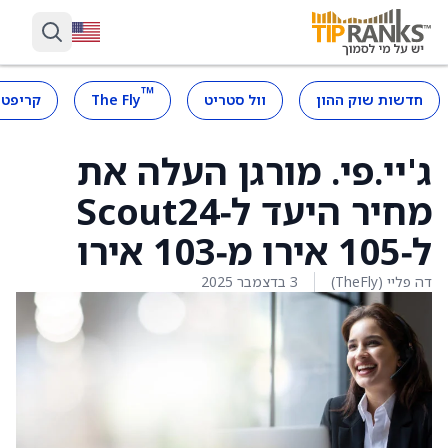
™
חדשות שוק ההון
וול סטריט
The Fly
קריפטו
ג'יי.פי. מורגן העלה את
מחיר היעד ל‑Scout24
ל‑105 אירו מ‑103 אירו
דה פליי (TheFly)
3 בדצמבר 2025