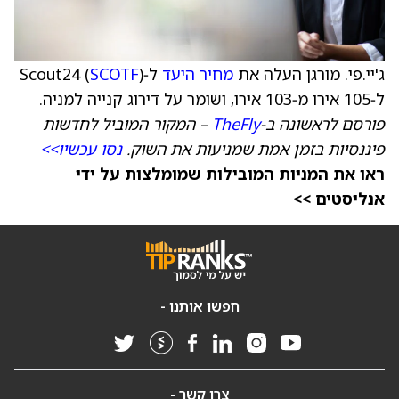
ג'יי.פי. מורגן העלה את
מחיר היעד
ל‑Scout24 (
)
SCOTF
ל‑105 אירו מ‑103 אירו, ושומר על דירוג קנייה למניה.
פורסם לראשונה ב‑
TheFly
– המקור המוביל לחדשות
פיננסיות בזמן אמת שמניעות את השוק.
נסו עכשיו>>
ראו את המניות המובילות שמומלצות על ידי
אנליסטים >>
חפשו אותנו -
צרו קשר -