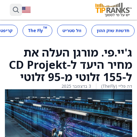
™
חדשות שוק ההון
וול סטריט
The Fly
קריפטו
ג'יי.פי. מורגן העלה את
מחיר היעד ל-CD Projekt
ל-155 זלוטי מ-95 זלוטי
דה פליי (TheFly)
3 בדצמבר 2025