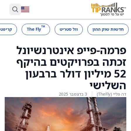
™
חדשות שוק ההון
וול סטריט
The Fly
קריפטו
פרמה-פייפ אינטרנשיונל
זכתה בפרויקטים בהיקף
52 מיליון דולר ברבעון
השלישי
דה פליי (TheFly)
3 בדצמבר 2025