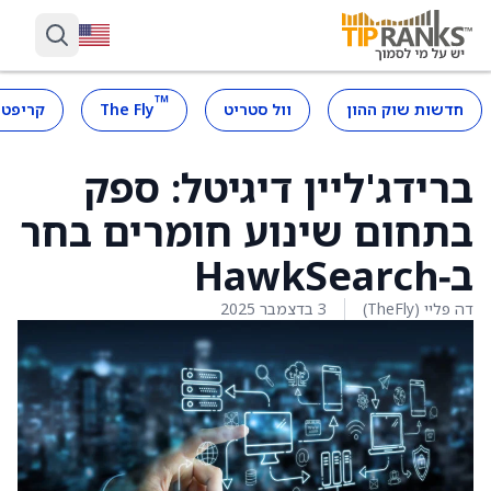
™
חדשות שוק ההון
וול סטריט
The Fly
קריפטו
ברידג'ליין דיגיטל: ספק
בתחום שינוע חומרים בחר
ב‑HawkSearch
דה פליי (TheFly)
3 בדצמבר 2025