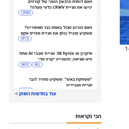
האם דוחות הרבעון השני של קורוויב
יניעו את מניית CRWV כלפי מעלה?
CRWV
האם הגרוע מכול באמת כבר מאחורינו?
משקיע מוביל בוחן את מניית ספייס אקס
SPCX
) הודיעה כי דירקטוריון החברה הכריז על דיבידנד רבעוני של 97 סנט למניה רגילה, שישולם ב-1
מיקרון או SK hynix: מניית שבבי AI אחת
היא מציאה, והשנייה יקרה מדי
SKHY
MU
"משחקת באש": משקיע מזהיר לגבי
מניית אנבידיה
NVDA
עוד בחדשות השוק >
שורטיסטים על ספייס אקס חוטפים מכה
— הנה מה שג'יי פי מורגן רואה בהמשך
הכי נקראות
SPCX