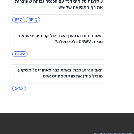
3 קרנות סל דיבידנד עם הכנסה גבוהה שעוברות
עסקת קורסור של ספייס אקס בשווי 60
את רף התשואה של 8%
מיליארד דולר עשויה להיסגר כבר בשבוע
הבא… אבל המותג Cursor עלול להיעלם
SPCX
PC:CURSO
JEPQ
GPIQ
מניית מעקב? ג'פריס גרופ שוקלת את
הספקולציות על מיזוג בין SpaceX
האם דוחות הרבעון השני של קורוויב יניעו את
לטסלה
JEF
SPCX
מניית CRWV כלפי מעלה?
CRWV
3 תעודות הסל הטובות ביותר להשקעה,
לפי אנליסט ה-AI – 8/7/2026
IWF
VV
האם הגרוע מכול באמת כבר מאחורינו? משקיע
מוביל בוחן את מניית ספייס אקס
שוק המניות היום: SPY ו-QQQ עלו לאחר
שדוח תעסוקה מאכזב שינה את ציפיות
SPCX
הריבית
DIA
QQQ
מניות מחשוב קוונטי מזנקות כשוושינגטון
בוחנת הגדלת המימון ב-68%
QBTS
IONQ
 פרטיות
•
הצהרת נגישות