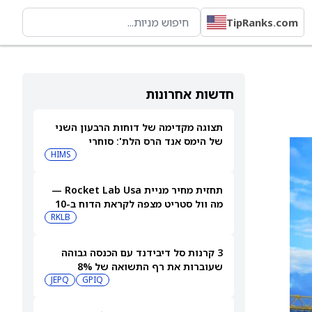
TipRanks.com
חדשות אחרונות
תצוגה מקדימה של דוחות הרבעון השני
של הימס אנד הרס הלת': סוחרי
האופציות נערכים לתנועה של 14.5%
HIMS
במניית HIMS
תחזית מחיר מניית Rocket Lab Usa —
מה וול סטריט מצפה לקראת הדוח ב-10
באוגוסט
RKLB
3 קרנות סל דיבידנד עם הכנסה גבוהה
שעוברות את רף התשואה של 8%
JEPQ
GPIQ