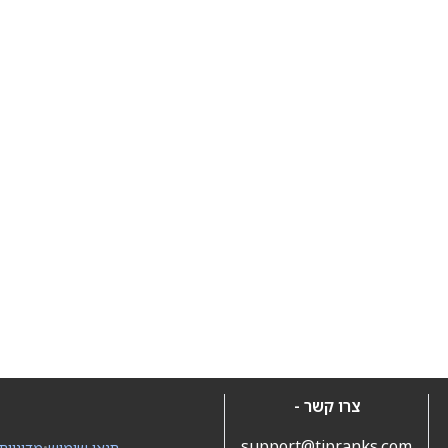
צרו קשר -
support@tipranks.com
תנאי שימוש
•
מדיניות