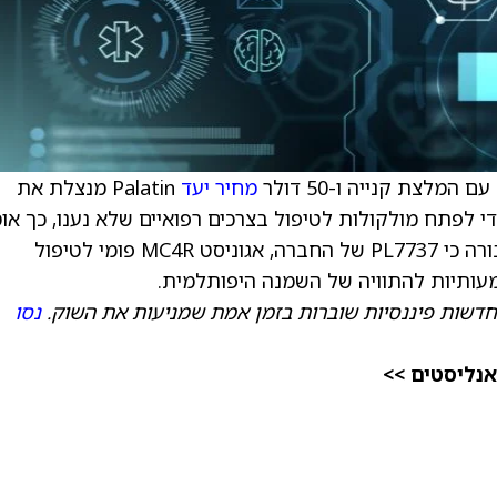
מחיר יעד
Palatin מנצלת את
 לפתח מולקולות לטיפול בצרכים רפואיים שלא נענו, כך או
האנליסט למשקיעים בהערת מחקר. הפירמה סבורה כי PL7737 של החברה, אגוניסט MC4R פומי לטיפול
עותיות להתוויה של השמנה היפותלמית.
דשות פיננסיות שוברות בזמן אמת שמניעות את השוק.
נסו
אנליסטים >>