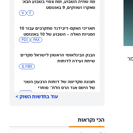
מה שהיה השבוע, ומה צפוי בשבוע הבא:
מאקרו ושווקים, 9 באוגוסט
V
F
תאריכי האקס-דיבידנד מתקרבים עבור 10
המניות האלה – השבוע של 10 באוגוסט
PDI
PAX
2026
הבנק הבינלאומי הראשון לישראל מקדים
מר
שיחת ועידה לדוחות
IL:FIBI
תצוגה מקדימה של דוחות הרבעון השני
של הימס אנד הרס הלת': סוחרי
האופציות נערכים לתנועה של 14.5%
HIMS
עוד בחדשות השוק >
במניית HIMS
תחזית מחיר מניית Rocket Lab Usa —
מה וול סטריט מצפה לקראת הדוח ב-10
הכי נקראות
באוגוסט
RKLB