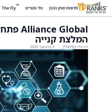
™
The Fly
חדשות שוק ההון
וול סטריט
המלצת קנייה
דה פליי (TheFly)
3 בדצמבר 2025