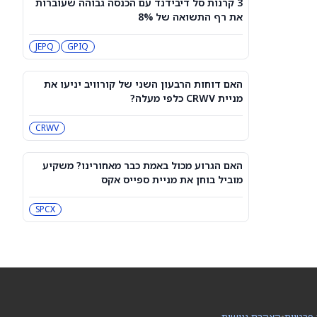
3 קרנות סל דיבידנד עם הכנסה גבוהה שעוברות
3 קרנות סל דיבידנד עם הכנסה גבוהה
את רף התשואה של 8%
שעוברות את רף התשואה של 8%
JEPQ
GPIQ
JEPQ
GPIQ
האם דוחות הרבעון השני של קורוויב
יניעו את מניית CRWV כלפי מעלה?
האם דוחות הרבעון השני של קורוויב יניעו את
CRWV
מניית CRWV כלפי מעלה?
CRWV
האם הגרוע מכול באמת כבר מאחורינו?
משקיע מוביל בוחן את מניית ספייס אקס
SPCX
האם הגרוע מכול באמת כבר מאחורינו? משקיע
מוביל בוחן את מניית ספייס אקס
מיקרון או SK hynix: מניית שבבי AI אחת
היא מציאה, והשנייה יקרה מדי
SPCX
SKHY
MU
"משחקת באש": משקיע מזהיר לגבי
מניית אנבידיה
NVDA
 פרטיות
•
הצהרת נגישות