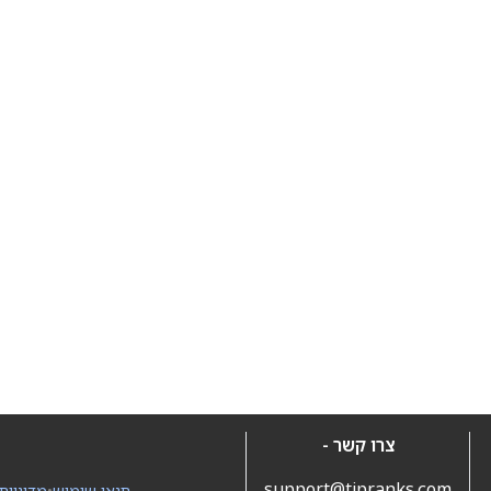
צרו קשר -
support@tipranks.com
תנאי שימוש
•
מדיניות