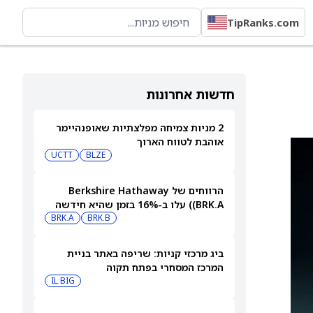
TipRanks.com
חדשות אחרונות
2 מניות צמיחה מפלצתיות שאופנהיימר
אוהבת לטווח הארוך
UCTT
BLZE
הרווחים של Berkshire Hathaway
(BRK.A) עלו ב-16% בזמן שהיא חידשה
BRK.B
רכישות עצמיות בהיקף של 4.5 מיליארד
BRK.A
דולר
ביג מרכזי קניות: שריפה באתר בניית
המרכז המסחרי בפתח תקוה
IL:BIG