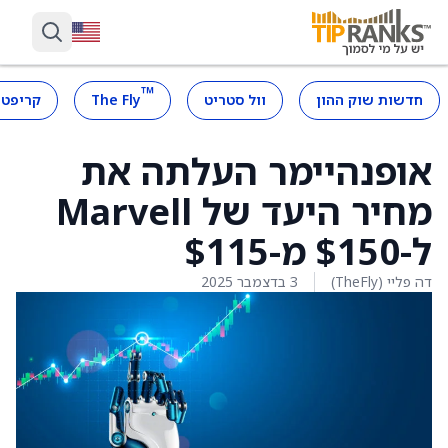
™
חדשות שוק ההון
וול סטריט
The Fly
קריפטו
אופנהיימר העלתה את
מחיר היעד של Marvell
ל-$150 מ-$115
דה פליי (TheFly)
3 בדצמבר 2025