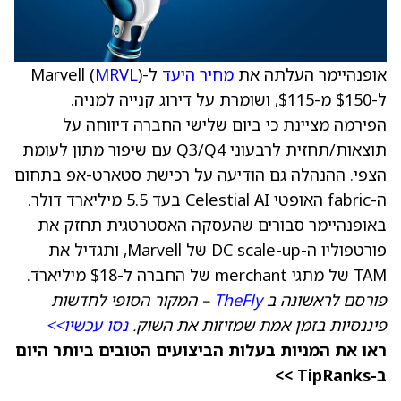
אופנהיימר העלתה את
מחיר היעד
ל-Marvell (
)
MRVL
ל-$150 מ-$115, ושומרת על דירוג קנייה למניה.
הפירמה מציינת כי ביום שלישי החברה דיווחה על
תוצאות/תחזית לרבעוני Q3/Q4 עם שיפור מתון לעומת
הצפי. ההנהלה גם הודיעה על רכישת סטארט-אפ בתחום
ה-fabric האופטי Celestial AI בעד 5.5 מיליארד דולר.
באופנהיימר סבורים שהעסקה האסטרטגית תחזק את
פורטפוליו ה-DC scale-up של Marvell, ותגדיל את
TAM של מתגי merchant של החברה ל-$18 מיליארד.
פורסם לראשונה ב
TheFly
– המקור הסופי לחדשות
פיננסיות בזמן אמת שמזיזות את השוק.
נסו עכשיו>>
ראו את המניות בעלות הביצועים הטובים ביותר היום
ב-TipRanks >>