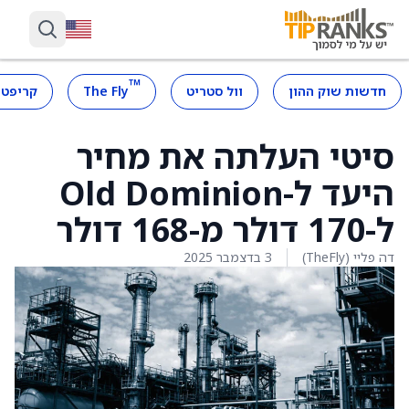
™
חדשות שוק ההון
וול סטריט
The Fly
קריפטו
סיטי העלתה את מחיר
היעד ל-Old Dominion
ל-170 דולר מ-168 דולר
דה פליי (TheFly)
3 בדצמבר 2025