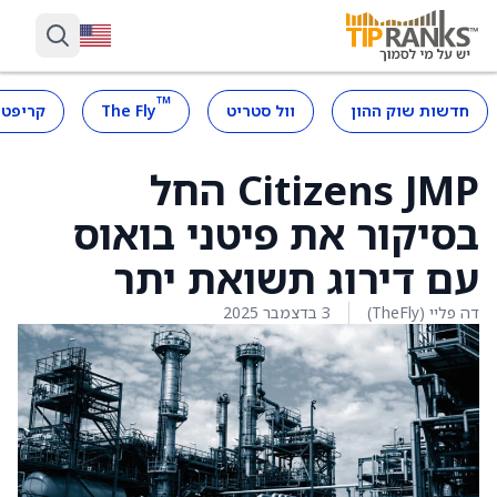
™
חדשות שוק ההון
וול סטריט
The Fly
קריפטו
Citizens JMP החל
בסיקור את פיטני בואוס
עם דירוג תשואת יתר
דה פליי (TheFly)
3 בדצמבר 2025