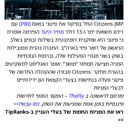
Citizens JMP החל בסיקור את פיטני בואוס (
PBI
) עם
דירוג תשואת יתר ו-13 דולר
מחיר היעד
הפירמה אומרת
כי פיטני היא שחקנית דומיננטית בשילוח ובמיון בשלב
הראשון של דואר פיזי בארה"ב. החברה נהנית ממובילות
בשוק בשני מגזרי הפעילות שלה, וברמות הנוכחיות
המניה מציעה תמחור “מושך”, אומר האנליסט למשקיעים
בהערת מחקר. Citizens סבורה שההנהלה החדשה של
פיטני פעלה בנחישות בצעדי הקצאת הון ידידותיים
לבעלי המניות.
פורסם לראשונה ב
TheFly
– המקור הסופי לחדשות
פיננסיות בזמן אמת שמניעות את השוק.
נסו עכשיו>>
ראו את המניות החמות של בעלי העניין ב-TipRanks
>>