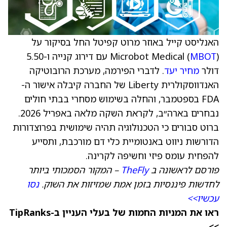
האנליסט קייל באוזר מרוט קפיטל החל בסיקור על
MBOT
Microbot Medical (
) עם דירוג קנייה ו-5.50
דולר
מחיר יעד
. לדברי הפירמה, מערכת הרובוטיקה
האנדווסקולרית Liberty של החברה קיבלה אישור ה-
FDA בספטמבר, והחלה בשימוש מסחרי בבתי חולים
נבחרים בארה״ב, לקראת השקה מלאה באפריל 2026.
ברוט סבורים כי הטכנולוגיה תהיה שימושית בפרוצדורות
הדורשות ניווט באנטומיית כלי דם מורכבת, ותסייע
להפחית עומס פיזי וחשיפה לקרינה.
פורסם לראשונה ב
TheFly
– המקור הסמכותי ביותר
לחדשות פיננסיות בזמן אמת שמזיזות את השוק.
נסו
עכשיו>>
ראו את המניות החמות של בעלי העניין ב-TipRanks
>>