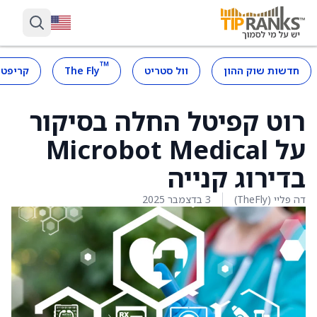
™
חדשות שוק ההון
וול סטריט
The Fly
קריפטו
רוט קפיטל החלה בסיקור
על Microbot Medical
בדירוג קנייה
דה פליי (TheFly)
3 בדצמבר 2025