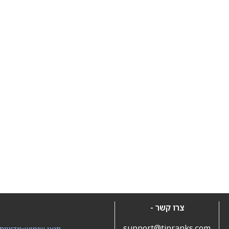
צרו קשר -
support@tipranks.com
תנאי שימוש
•
מדיניות