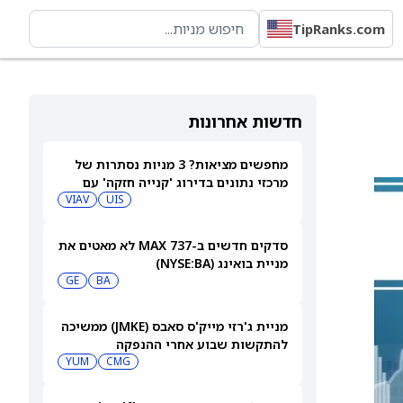
TipRanks.com
חדשות אחרונות
מחפשים מציאות? 3 מניות נסתרות של
מרכזי נתונים בדירוג 'קנייה חזקה' עם
אפסייד של יותר מ-40%, 7/8/26
UIS
VIAV
סדקים חדשים ב-737 MAX לא מאטים את
מניית בואינג (NYSE:BA)
GE
BA
מניית ג'רזי מייק'ס סאבס (JMKE) ממשיכה
להתקשות שבוע אחרי ההנפקה
YUM
CMG