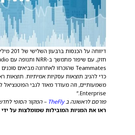
חזק, עם שיפור מתמשך ב-NRR ותנופה עם AI Studio,” אמר דן רוג'רס, המנכ"ל של Asana (
Teammates שהוכרזו לאחרונה מביאים ס
כדי להניב תוצאות עסקיות אמיתיות. תוצאות רא
Enterprise.”
פורסם לראשונה ב
TheFly
– המקור הסופי לחדשו
ראו את המניות המובילות שמומלצות על ידי 