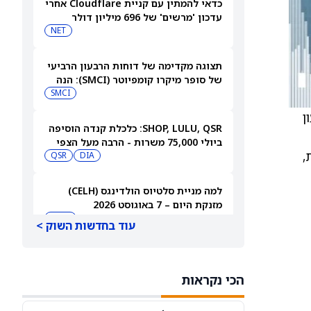
כדאי להמתין עם קניית Cloudflare אחרי
עדכון 'מרשים' של 696 מיליון דולר
NET
תצוגה מקדימה של דוחות הרבעון הרביעי
של סופר מיקרו קומפיוטר (SMCI): הנה
למה לצפות
SMCI
 רבעון
SHOP, LULU, QSR: כלכלת קנדה הוסיפה
ביולי 75,000 משרות - הרבה מעל הצפי
,
QSR
DIA
למה מניית סלטיוס הולדינגס (CELH)
מזנקת היום – 7 באוגוסט 2026
CELH
עוד בחדשות השוק >
מניית דראפטקינגס (DKNG) עולה ב-6%
למרות תוצאות כספיות גרועות. הנה
הכי נקראות
הסיבה
DKNG