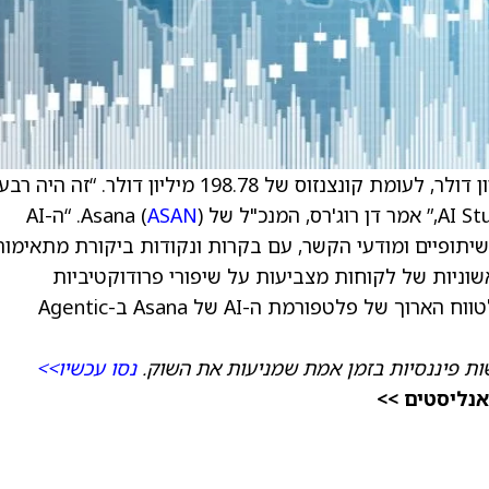
דיווחה על הכנסות ברבעון השלישי של 201 מיליון דולר, לעומת קונצנזוס של 198.78 מיליון דולר. “זה היה
ASAN
). “ה-AI
וכנים שיתופיים ומודעי הקשר, עם בקרות ונקודות ביקורת מתאימות
שוניות של לקוחות מצביעות על שיפורי פרודוקטיביות
משמעותיים, וזה מעודד מאוד לגבי הפוטנציאל לטווח הארוך של פלטפורמת ה-AI של Asana ב-Agentic
ת פיננסיות בזמן אמת שמניעות את השוק.
נסו עכשיו>>
אנליסטים >>