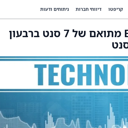
קריפטו
דיווחי חברות
ניתוחים ודעות
Asana מדווחת על EPS מתואם של 7 סנט ברבעון