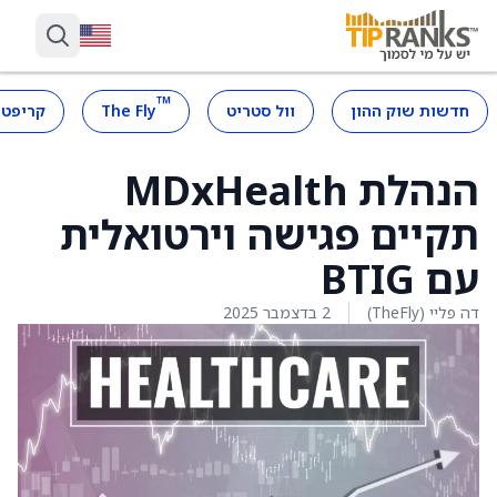
™
חדשות שוק ההון
וול סטריט
The Fly
קריפטו
הנהלת MDxHealth
תקיים פגישה וירטואלית
עם BTIG
דה פליי (TheFly)
2 בדצמבר 2025