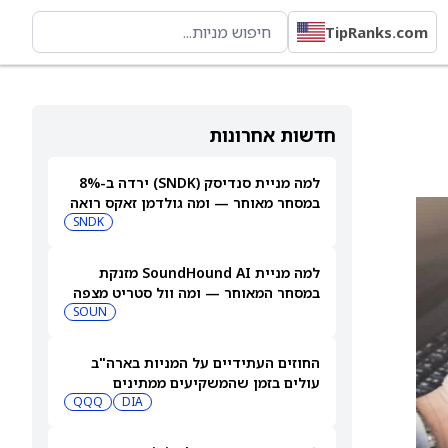
TipRanks.com
חדשות אחרונות
למה מניית סנדיסק (SNDK) ירדה ב-8%
במסחר מאוחר — ומה גולדמן זאקס רואה
בהמשך
SNDK
למה מניית SoundHound AI מזנקת
במסחר המאוחר — ומה וול סטריט מצפה
שיקרה בהמשך
SOUN
החוזים העתידיים על המניות בארה"ב
עולים בזמן שהמשקיעים ממתינים
לדוחות נוספים
DIA
QQQ