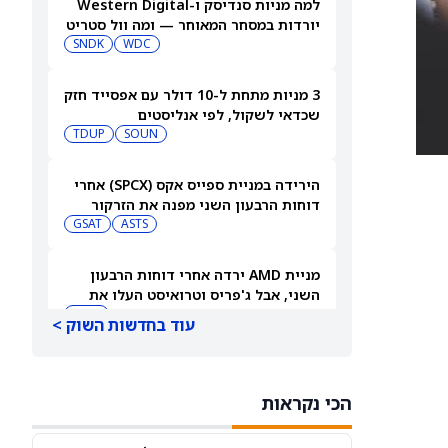
למה מניות סנדיסק ו-Western Digital
יורדות במסחר המאוחר — ומה וול סטריט
צופה בהמשך
WDC
SNDK
3 מניות מתחת ל-10 דולר עם אפסייד חזק
שכדאי לשקול, לפי אנליסטים
TDUP
SOUN
הירידה במניית ספייס אקס (SPCX) אחרי
דוחות הרבעון השני מפנה את הזרקור
ASTS
לקרנות סל חלל עם חשיפה גבוהה
GSAT
מניית AMD ירדה אחרי דוחות הרבעון
השני, אבל ג'פריס וטרואיסט העלו את
מחירי היעד. הנה הסיבה
AMD
עוד בחדשות השוק >
אטסי מקצצת 12% מכוח האדם שלה, אבל
AI וקיצוץ עלויות אינם הסיבה
הכי נקראות
AMZN
WMT