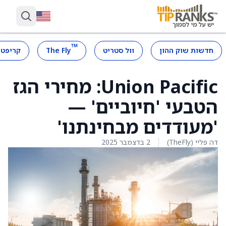
™
חדשות שוק ההון
וול סטריט
The Fly
קריפטו
Union Pacific: מחירי הגז
הטבעי 'חיוביים' —
'מעודדים מבחינתנו'
דה פליי (TheFly)
2 בדצמבר 2025