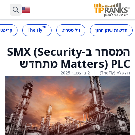
™
חדשות שוק ההון
וול סטריט
The Fly
קריפטו
המסחר ב-SMX (Security
Matters) PLC מתחדש
דה פליי (TheFly)
2 בדצמבר 2025