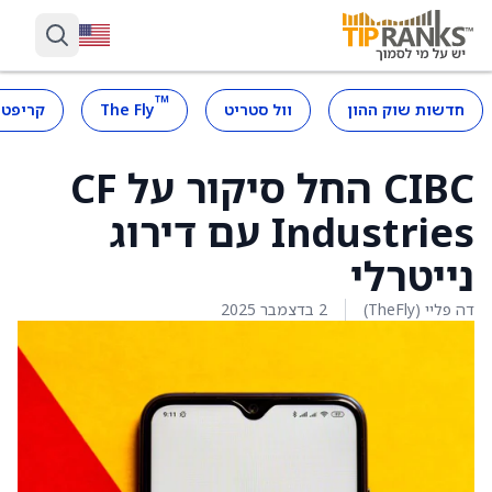
™
חדשות שוק ההון
וול סטריט
The Fly
קריפטו
CIBC החל סיקור על CF
Industries עם דירוג
נייטרלי
דה פליי (TheFly)
2 בדצמבר 2025