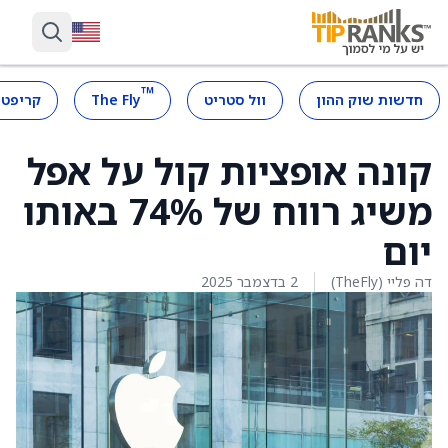
™
חדשות שוק ההון
וול סטריט
The Fly
קריפטו
קונה אופציות קול על אפל
משיג רווח של 74% באותו
יום
דה פליי (TheFly)
2 בדצמבר 2025