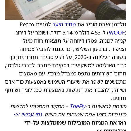
גולדמן זאקס הוריד את
מחיר היעד
למניית Petco
WOOF
(
) ל-4.53 דולר מ-5.14 דולר, ושומר על דירוג
קנייה למניה. פטקו דיווחה על תוצאות רווח מעל
הציפיות ברבעון השלישי, ומתכננת להוביל צמיחה
בשורה העליונה ב-2026, על רקע סביבה תחרותית, כך
כתב האנליסט למשקיעים בסקירת מחקר. לדברי גולדמן,
תחום השירותים נתפס כמבדל מרכזי, עם מאמצים
מתמשכים לשפר את שיעורי השימוש באמצעות כוח אדם
ושיווק, ולהגביר את הנגישות באמצעות טכנולוגיה ושיתוף
נתונים.
פורסם לראשונה ב-
TheFly
– המקור הסמכותי לחדשות
פיננסיות בזמן אמת שמזיזות את השוק.
נסו עכשיו >>
ראו את המניות המובילות שמומלצות על-ידי
אנליסטים >>