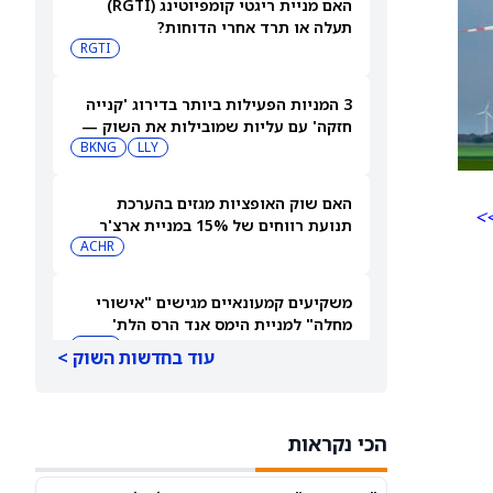
האם מניית ריגטי קומפיוטינג (RGTI)
תעלה או תרד אחרי הדוחות?
RGTI
3 המניות הפעילות ביותר בדירוג 'קנייה
חזקה' עם עליות שמובילות את השוק —
6 באוגוסט 2026
LLY
BKNG
האם שוק האופציות מגזים בהערכת
>>
תנועת רווחים של 15% במניית ארצ'ר
אבייישן (ארצ'ר אביאיישן)?
ACHR
משקיעים קמעונאיים מגישים "אישורי
מחלה" למניית הימס אנד הרס הלת'
לקראת דוחות הרבעון השני
HIMS
עוד בחדשות השוק >
ישראכרט מעדכנת: התקיימו התנאים
המתלים במועדון רמי לוי-ישראייר
הכי נקראות
IL:ISCD