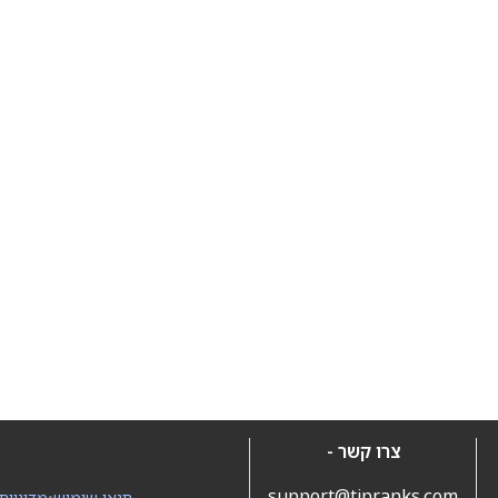
צרו קשר -
support@tipranks.com
תנאי שימוש
•
מדיניות