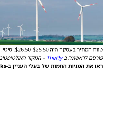
טווח המחיר בעסקה היה $25.50-$26.50. סיטי, ברקליס ומיזוהו שימשו כמנהלי החיתום המשותפים בהנפקה.
פורסם לראשונה ב
TheFly
– המקור האולטימטיבי
ראו את המניות החמות של בעלי העניין ב‑TipRanks >>