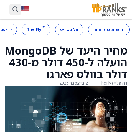
™
חדשות שוק ההון
וול סטריט
The Fly
קריפטו
מחיר היעד של MongoDB
הועלה ל-450 דולר מ-430
דולר בוולס פארגו
דה פליי (TheFly)
2 בדצמבר 2025