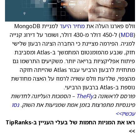
וולס פארגו העלה את
מחיר היעד
למניית MongoDB
MDB
(
) ל-450 דולר מ-430 דולר, ושומר על דירוג קנייה
למניה. הפירמה מציינת כי החברה הציגה רבעון שלישי
חזק, שנבע מהמומנטום המתמשך ב-Atlas ומסביבת
פיתוח אפליקציות בריאה יותר. משקיעים התרשמו גם
מתחזית לרבעון הרביעי עבור Atlas שהייתה חזקה
מהצפוי, שלדעת וולס עשויה לרמוז על האצה מחודשת
נוספת ב-Atlas ברבעון הרביעי.
פורסם לראשונה ב
TheFly
– הסמכות העליונה לחדשות
פיננסיות מתפרצות בזמן אמת שמניעות את השוק.
נסו
עכשיו>>
ראו את המניות החמות של בעלי העניין ב-TipRanks
>>