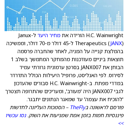
H.C. Wainwright הורידה את
מחיר היעד
ל-Janux
JANX
Therapeutics (
) ל-45 דולר מ-70 דולר, וממשיכה
בהמלצת קנייה על המניה, לאחר שהחברה פרסמה
תוצאות ביניים מעודכנות מהמחקר המתמשך בשלב 1
הבוחן את JANX007 בסרטן ערמונית גרורתי עמיד
לסירוס. לפי האנליסט, פרופיל היעילות הכולל התדרדר
במדדי מפתח. ב-H.C. Wainwright סבורים שהעדכון
לגבי JANX007 היה 'מעורב', ומעריכים שהתרופה תצטרך
'להוכיח את עצמה' עד שמאגר הנתונים יתבגר.
פורסם לראשונה ב
TheFly
– הסמכות העליונה לחדשות
פיננסיות חמות בזמן אמת שמניעות את השוק.
נסו עכשיו
>>