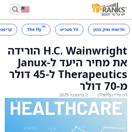
™
חדשות שוק ההון
וול סטריט
The Fly
קריפטו
H.C. Wainwright הורידה
את מחיר היעד ל-Janux
Therapeutics ל-45 דולר
מ-70 דולר
דה פליי (TheFly)
2 בדצמבר 2025