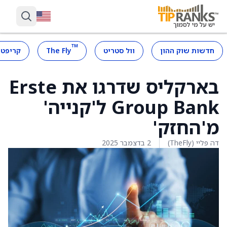
™
חדשות שוק ההון
וול סטריט
The Fly
קריפטו
בארקליס שדרגו את Erste
Group Bank ל'קנייה'
מ'החזק'
דה פליי (TheFly)
2 בדצמבר 2025