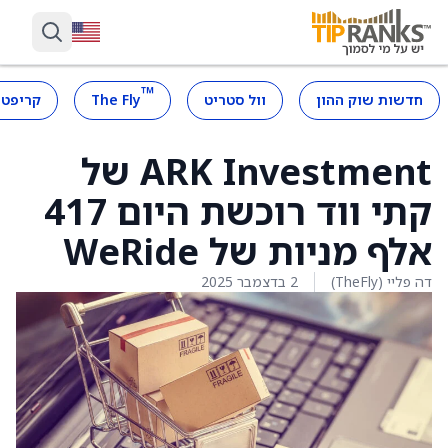
™
חדשות שוק ההון
וול סטריט
The Fly
קריפטו
ARK Investment של
קתי ווד רוכשת היום 417
אלף מניות של WeRide
דה פליי (TheFly)
2 בדצמבר 2025