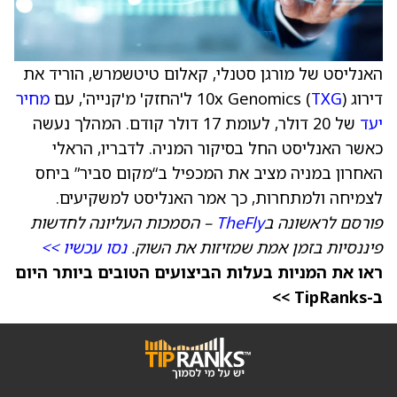
האנליסט של מורגן סטנלי, קאלום טיטשמרש, הוריד את
דירוג 10x Genomics (
) ל'החזק' מ'קנייה', עם
TXG
מחיר
יעד
של 20 דולר, לעומת 17 דולר קודם. המהלך נעשה
כאשר האנליסט החל בסיקור המניה. לדבריו, הראלי
האחרון במניה מציב את המכפיל ב“מקום סביר” ביחס
לצמיחה ולמתחרות, כך אמר האנליסט למשקיעים.
פורסם לראשונה ב
TheFly
– הסמכות העליונה לחדשות
פיננסיות בזמן אמת שמזיזות את השוק.
נסו עכשיו >>
ראו את המניות בעלות הביצועים הטובים ביותר היום
ב-TipRanks >>