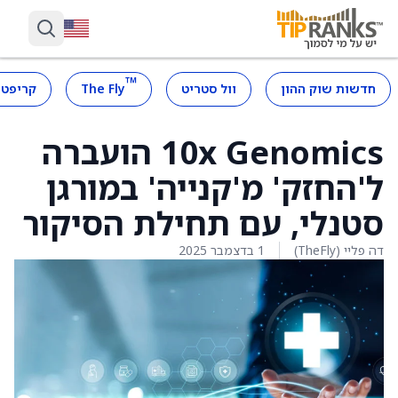
™
חדשות שוק ההון
וול סטריט
The Fly
קריפטו
10x Genomics הועברה
ל'החזק' מ'קנייה' במורגן
סטנלי, עם תחילת הסיקור
דה פליי (TheFly)
1 בדצמבר 2025