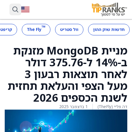
™
חדשות שוק ההון
וול סטריט
The Fly
קריפטו
מניית MongoDB מזנקת
ב-14% ל-375.76 דולר
לאחר תוצאות רבעון 3
מעל הצפי והעלאת תחזית
לשנת הכספים 2026
דה פליי (TheFly)
1 בדצמבר 2025