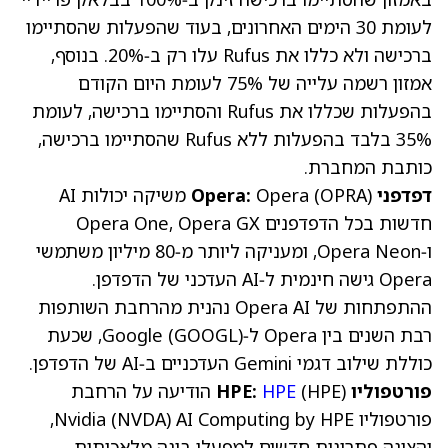
לעומת 30 הימים האחרונים, בעוד שהפעלות שהסתיימו
ברכישה ולא כללו את Rufus עלו רק ב‑20%. בנוסף,
אמזון רשמה עלייה של 75% לעומת היום הקודם
בהפעלות שכללו את Rufus והסתיימו ברכישה, לעומת
35% בלבד בהפעלות ללא Rufus שהסתיימו ברכישה,
כותבת המחברת.
דפדפני Opera:
OPRA
(
Opera
) משיקה יכולות AI
חדשות בכל הדפדפנים Opera One, Opera GX
ו‑Opera Neon, ומעניקה ליותר מ‑80 מיליון משתמשי
Opera גישה חינמית ל‑AI העדכני של הדפדפן.
ההתפתחות של Opera AI נהנית מהרחבת השותפות
רבת השנים בין Opera ל‑Google
GOOGL
(
), שכעת
כוללת שילוב דגמי Gemini העדכניים ב‑AI של הדפדפן.
פורטפוליו HPE:
(HPE)
HPE
הודיעה על הרחבת
פורטפוליו Nvidia
(NVDA)
AI Computing by HPE,
והציגה פתרונות חדשים למפעלי בינה מלאכותית,