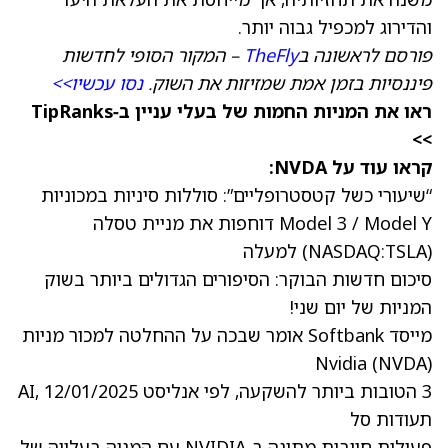
והדירוג למכפיל גבוה יותר.
פורסם לראשונה ב
TheFly
– המקור הסופי לחדשות
פיננסיות בזמן אמת שמזיזות את השוק.
נסו עכשיו>>
ראו את המניות החמות של בעלי עניין ב‑TipRanks
>>
קראו עוד על NVDA:
“שיעורי כשל קטסטרופליים”: סוללות סיניות במכוניות
Model 3 / Model Y דוחפות את מניית טסלה
(NASDAQ:TSLA) למעלה
סיכום חדשות הבוקר: הסיפורים הגדולים ביותר בשוק
המניות של יום שני!
מייסד Softbank אומר שבכה על ההחלטה למכור מניות
Nvidia (NVDA)
3 הטובות ביותר להשקעה, לפי אנליסט AI, 12/01/2025
תעודות סל
פעילות חיובית מתונה ב‑NVIDIA עם המניה בעלייה של