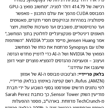
רכישה של 414.79 דולר למניה. “מחשוב מואץ ב‑GPU
המבוסס CUDA מהפך את עולם התכנון – מאפשר
סימולציה במהירות ובהיקפים חסרי תקדים, מאטומים
ועד טרנזיסטורים, משבבים ועד מערכות שלמות, ויוצר
תאומים דיגיטליים פונקציונליים לחלוטין בתוך המחשב,”
אמר Jensen Huang, מייסד ומנכ"ל NVIDIA. “השותפות
שלנו עם Synopsys מרתמת את כוחו של המחשוב
המואץ של NVIDIA ושל ה‑AI כדי לדמיין מחדש הנדסה
ועיצוב – ומעצימה מהנדסים להמציא מוצרים יוצאי דופן
שיעצבו את עתידנו.”
בלאק פריידיי:
הצ'טבוט מבוסס ה‑AI של אמזון
(
AMZN
), Rufus, רשם קפיצה באימוץ בבלאק פריידיי,
לפי נתונים חדשים שפורסמו בסוף השבוע על ידי חברת
מודיעין השוק Sensor Tower, כך כותבת Sarah Perez
מ‑TechCrunch
מדווחת
. בארה\"ב, מספר ההפעלות
באמזון שהסתיימו ברכישה זינק ב‑100% בבלאק פריידיי