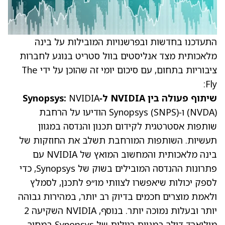
התעדכנו בחדשות ובפרשנויות המובילות על
בינה
מלאכותית
מצד אנליסטים בוול סטריט בנוגע לחברות
ציבוריות בתחום, עם סיכום יומי זה שהוכן על ידי The
Fly:
שיתוף פעולה בין NVIDIA ל‑Synopsys:
NVIDIA
) ו‑Synopsys
NVDA
(
SNPS
(
) הודיעו על הרחבת
שותפות אסטרטגית לקידום תכנון והנדסה במגוון
תעשיות. השותפות המורחבת תשלב את החוזקות של
בינה מלאכותית
והמחשוב המואץ של NVIDIA עם
פתרונות ההנדסה המובילים בשוק של Synopsys, כדי
לספק יכולות שיאפשרו לצוותי מו״פ לתכנן, לסמלץ
ולאמת מוצרים חכמים בדיוק רב יותר, במהירות גבוהה
יותר ובעלות נמוכה יותר. בנוסף, NVIDIA השקיעה 2
מיליארד דולר במניות רגילות של Synopsys במחיר