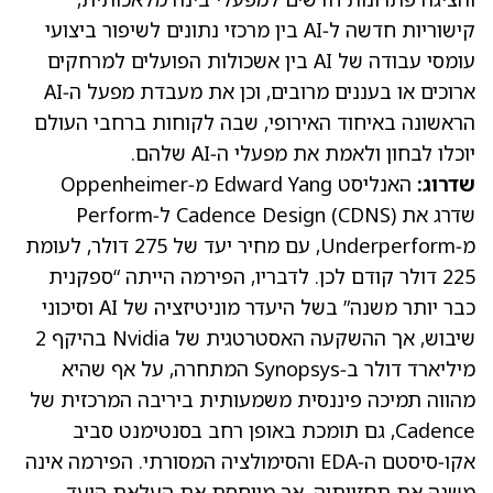
קישוריות חדשה ל‑AI בין מרכזי נתונים לשיפור ביצועי
עומסי עבודה של AI בין אשכולות הפועלים למרחקים
ארוכים או בעננים מרובים, וכן את מעבדת מפעל ה‑AI
הראשונה באיחוד האירופי, שבה לקוחות ברחבי העולם
יוכלו לבחון ולאמת את מפעלי ה‑AI שלהם.
שדרוג:
האנליסט Edward Yang מ‑Oppenheimer
שדרג את Cadence Design
CDNS
(
) ל‑Perform
מ‑Underperform, עם מחיר יעד של 275 דולר, לעומת
225 דולר קודם לכן. לדבריו, הפירמה הייתה “ספקנית
כבר יותר משנה” בשל היעדר מוניטיזציה של AI וסיכוני
שיבוש, אך ההשקעה האסטרטגית של Nvidia בהיקף 2
מיליארד דולר ב‑Synopsys המתחרה, על אף שהיא
מהווה תמיכה פיננסית משמעותית ביריבה המרכזית של
Cadence, גם תומכת באופן רחב בסנטימנט סביב
אקו‑סיסטם ה‑EDA והסימולציה המסורתי. הפירמה אינה
משנה את תחזיותיה, אך מייחסת את העלאת היעד